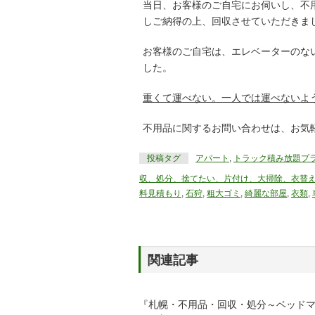
当日、お客様のご自宅にお伺いし、不
しご納得の上、回収させていただきま
お客様のご自宅は、エレベーターのな
した。
重くて運べない。一人では運べないよ
不用品に関するお問い合わせは、お気
投稿タグ
アパート
,
トラック積み放題プ
収、処分、捨てたい、片付け、大掃除、衣替
料見積もり
,
石狩
,
粗大ゴミ
,
綺麗な部屋
,
衣類
,
関連記事
『札幌・不用品・回収・処分～ベッド