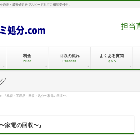
を適正・最安値処分でスピード対応ご相談受付中。
担当直通
料金
回収の流れ
よくある質問
Price
Process
Ｑ＆A
グ
»
『札幌・不用品・回収・処分〜家電の回収〜』
〜家電の回収〜』