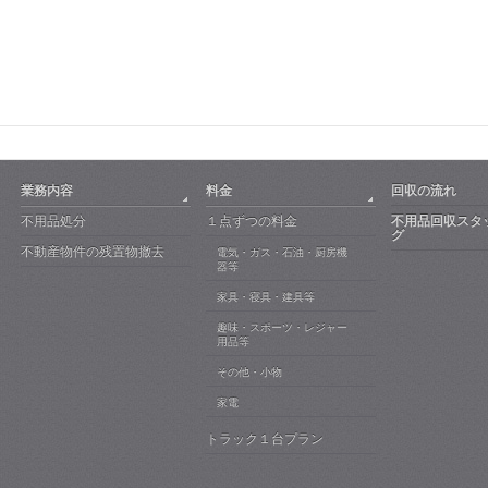
業務内容
料金
回収の流れ
不用品処分
１点ずつの料金
不用品回収スタ
グ
不動産物件の残置物撤去
電気・ガス・石油・厨房機
器等
家具・寝具・建具等
趣味・スポーツ・レジャー
用品等
その他・小物
家電
トラック１台プラン