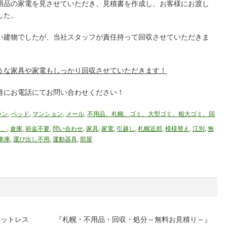
用品の家電を見させていただき、見積書を作成し、お客様にお渡し
した。
い建物でしたが、当社スタッフが責任持って回収させていただきま
うな家具や家電もしっかり回収させていただきます！
軽にお電話にてお問い合わせください！
ラン
,
ベッド
,
マンション
,
メール
,
不用品、札幌、ゴミ、大型ゴミ、粗大ゴミ、回
え、
,
倉庫
,
前金不要
,
問い合わせ
,
家具
,
家電
,
引越し
,
札幌近郊
,
模様替え
,
江別
,
無
車庫
,
運び出し不用
,
運動器具
,
部屋
マットレス
『札幌・不用品・回収・処分～無料お見積り～』