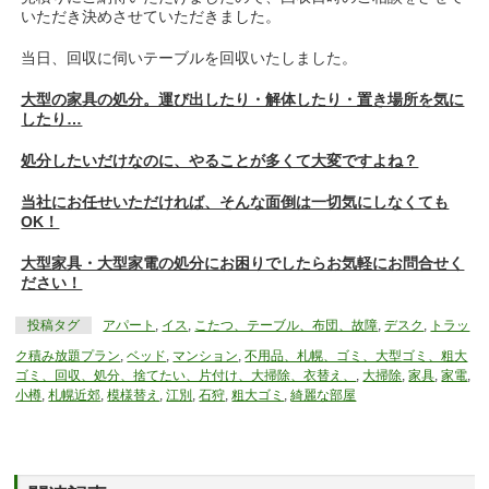
いただき決めさせていただきました。
当日、回収に伺いテーブルを回収いたしました。
大型の家具の処分。運び出したり・解体したり・置き場所を気に
したり…
処分したいだけなのに、やることが多くて大変ですよね？
当社にお任せいただければ、そんな面倒は一切気にしなくても
OK！
大型家具・大型家電の処分にお困りでしたらお気軽にお問合せく
ださい！
投稿タグ
アパート
,
イス
,
こたつ、テーブル、布団、故障
,
デスク
,
トラッ
ク積み放題プラン
,
ベッド
,
マンション
,
不用品、札幌、ゴミ、大型ゴミ、粗大
ゴミ、回収、処分、捨てたい、片付け、大掃除、衣替え、
,
大掃除
,
家具
,
家電
,
小樽
,
札幌近郊
,
模様替え
,
江別
,
石狩
,
粗大ゴミ
,
綺麗な部屋