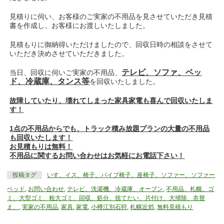
見積りに伺い、お客様のご実家の不用品を見させていただき見積
書を作成し、お客様にお渡しいたしました。
見積もりに御納得いただけましたので、回収日時の相談をさせて
いただき決めさせていただきました。
テレビ、ソファ、ベッ
当日、回収に伺いご実家の不用品、
ド、冷蔵庫、タンス等
を回収いたしました。
故障していたり、壊れてしまった家具家電も喜んで回収いたしま
す！
1点の不用品からでも、トラック積み放題プランの大量の不用品
も回収いたします！
お見積もりは無料！
不用品に関するお問い合わせはお気軽にお電話下さい！
投稿タグ
いす、イス、椅子、パイプ椅子、座椅子、ソファー、ソファー
ベッド
,
お問い合わせ
,
テレビ、洗濯機、冷蔵庫、オーブン
,
不用品、札幌、ゴ
ミ、大型ゴミ、粗大ゴミ、回収、処分、捨てたい、片付け、大掃除、衣替
え、
,
実家の不用品
,
家具
,
家電
,
小樽江別石狩
,
札幌近郊
,
無料見積もり