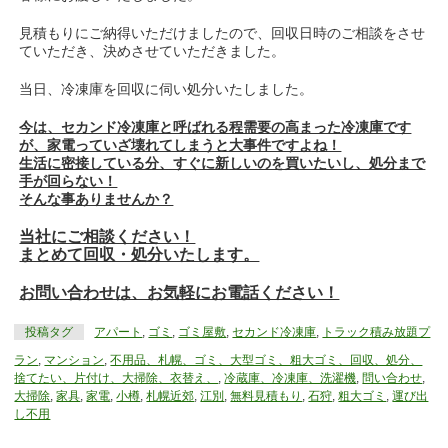
見積もりにご納得いただけましたので、回収日時のご相談をさせ
ていただき、決めさせていただきました。
当日、冷凍庫を回収に伺い処分いたしました。
今は、セカンド冷凍庫と呼ばれる程需要の高まった冷凍庫です
が、家電っていざ壊れてしまうと大事件ですよね！
生活に密接している分、すぐに新しいのを買いたいし、処分まで
手が回らない！
そんな事ありませんか？
当社にご相談ください！
まとめて回収・処分いたします。
お問い合わせは、お気軽にお電話ください！
投稿タグ
アパート
,
ゴミ
,
ゴミ屋敷
,
セカンド冷凍庫
,
トラック積み放題プ
ラン
,
マンション
,
不用品、札幌、ゴミ、大型ゴミ、粗大ゴミ、回収、処分、
捨てたい、片付け、大掃除、衣替え、
,
冷蔵庫、冷凍庫、洗濯機
,
問い合わせ
,
大掃除
,
家具
,
家電
,
小樽
,
札幌近郊
,
江別
,
無料見積もり
,
石狩
,
粗大ゴミ
,
運び出
し不用