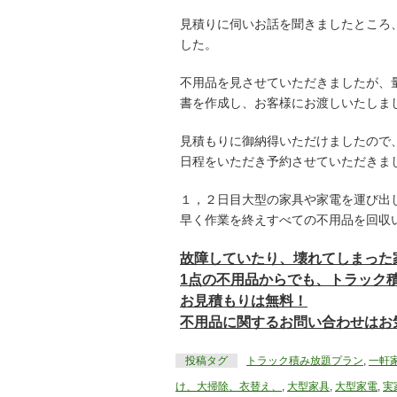
見積りに伺いお話を聞きましたところ
した。
不用品を見させていただきましたが、
書を作成し、お客様にお渡しいたしま
見積もりに御納得いただけましたので
日程をいただき予約させていただきま
１，２日目大型の家具や家電を運び出
早く作業を終えすべての不用品を回収
故障していたり、壊れてしまった
1点の不用品からでも、トラック
お見積もりは無料！
不用品に関するお問い合わせはお
投稿タグ
トラック積み放題プラン
,
一軒
け、大掃除、衣替え、
,
大型家具
,
大型家電
,
実