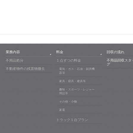
業務内容
料金
回収の流れ
不用品処分
１点ずつの料金
不用品回収スタ
グ
不動産物件の残置物撤去
電気・ガス・石油・厨房機
器等
家具・寝具・建具等
趣味・スポーツ・レジャー
用品等
その他・小物
家電
トラック１台プラン