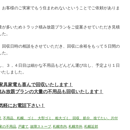
、お客様のご実家でもう住まわれないということでご依頼がありま
量が多いためトラック積み放題プランをご提案させていただき見積
した。
、回収日時の相談をさせていただき、回収に余裕をもって５日間の
した。
し、３，４日目は細かな不用品もどんどん運び出し、予定より１日
いたしました。
家具家電も喜んで回収いたします！
積み放題プランの大量の不用品も回収いたします！
気軽にお電話下さい！
家
,
不用品、札幌、ゴミ、大型ゴミ、粗大ゴミ、回収、処分、捨てたい、片付
家の不用品
,
戸建て
,
故障ストーブ
,
札幌市内
,
札幌市外
,
札幌近郊