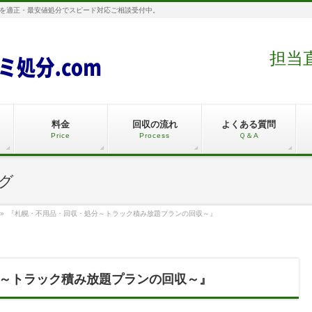
を適正・最安値処分でスピード対応ご相談受付中。
担当直通
料金
回収の流れ
よくある質問
Price
Process
Ｑ＆A
グ
»
『札幌・不用品・回収・処分～トラック積み放題プランの回収～』
～トラック積み放題プランの回収～』