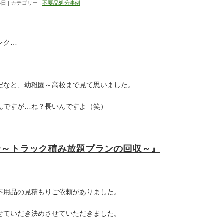
5日
カテゴリー :
不要品処分事例
レク…
だなと、幼稚園～高校まで見て思いました。
んですが…ね？長いんですよ（笑）
分～トラック積み放題プランの回収～』
不用品の見積もりご依頼がありました。
せていだき決めさせていただきました。