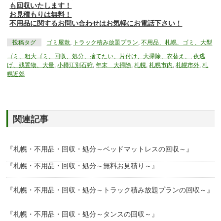
も回収いたします！
お見積もりは無料！
不用品に関するお問い合わせはお気軽にお電話下さい！
投稿タグ
ゴミ屋敷
,
トラック積み放題プラン
,
不用品、札幌、ゴミ、大型
ゴミ、粗大ゴミ、回収、処分、捨てたい、片付け、大掃除、衣替え、
,
夜逃
げ、残置物、大量
,
小樽江別石狩
,
年末 大掃除
,
札幌
,
札幌市内
,
札幌市外
,
札
幌近郊
関連記事
『札幌・不用品・回収・処分～ベッドマットレスの回収～』
『札幌・不用品・回収・処分～無料お見積り～』
『札幌・不用品・回収・処分～トラック積み放題プランの回収～』
『札幌・不用品・回収・処分～タンスの回収～』