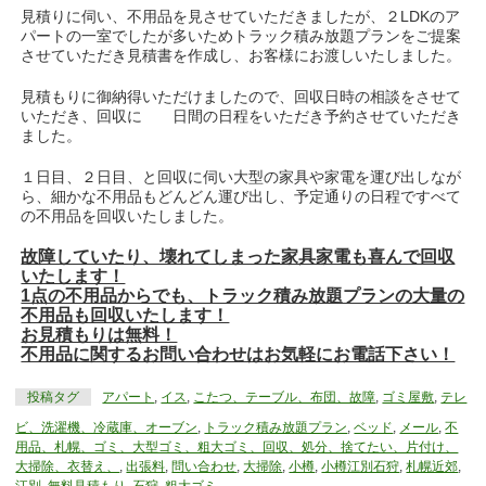
見積りに伺い、不用品を見させていただきましたが、２LDKのア
パートの一室でしたが多いためトラック積み放題プランをご提案
させていただき見積書を作成し、お客様にお渡しいたしました。
見積もりに御納得いただけましたので、回収日時の相談をさせて
いただき、回収に 日間の日程をいただき予約させていただき
ました。
１日目、２日目、と回収に伺い大型の家具や家電を運び出しなが
ら、細かな不用品もどんどん運び出し、予定通りの日程ですべて
の不用品を回収いたしました。
故障していたり、壊れてしまった家具家電も喜んで回収
いたします！
1点の不用品からでも、トラック積み放題プランの大量の
不用品も回収いたします！
お見積もりは無料！
不用品に関するお問い合わせはお気軽にお電話下さい！
投稿タグ
アパート
,
イス
,
こたつ、テーブル、布団、故障
,
ゴミ屋敷
,
テレ
ビ、洗濯機、冷蔵庫、オーブン
,
トラック積み放題プラン
,
ベッド
,
メール
,
不
用品、札幌、ゴミ、大型ゴミ、粗大ゴミ、回収、処分、捨てたい、片付け、
大掃除、衣替え、
,
出張料
,
問い合わせ
,
大掃除
,
小樽
,
小樽江別石狩
,
札幌近郊
,