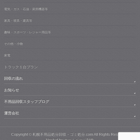
電気・ガス・石油・厨房機器等
家具・寝具・建具等
趣味・スポーツ・レジャー用品等
その他・小物
家電
トラック１台プラン
回収の流れ
お知らせ
不用品回収スタッフブログ
運営会社
Copyright ©
札幌不用品処分回収・ゴミ処分.com
All Rights Reserved.
Hosted by
ホームページ制作