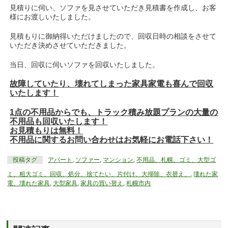
見積りに伺い、ソファを見させていただき見積書を作成し、お客
様にお渡しいたしました。
見積もりに御納得いただけましたので、回収日時の相談をさせて
いただき決めさせていただきました。
当日、回収に伺いソファを回収いたしました。
故障していたり、壊れてしまった家具家電も喜んで回収
いたします！
1点の不用品からでも、トラック積み放題プランの大量の
不用品も回収いたします！
お見積もりは無料！
不用品に関するお問い合わせはお気軽にお電話下さい！
投稿タグ
アパート
,
ソファー
,
マンション
,
不用品、札幌、ゴミ、大型ゴ
ミ、粗大ゴミ、回収、処分、捨てたい、片付け、大掃除、衣替え、
,
壊れた家
電、壊れた家具
,
大型家具
,
家具の買い替え
,
札幌市内